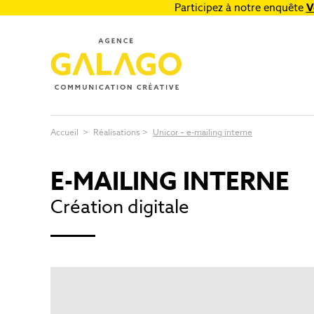
Participez à notre enquête
V
Accueil
>
Réalisations
>
Unicor – e-mailing interne
E-MAILING INTERNE
Création digitale