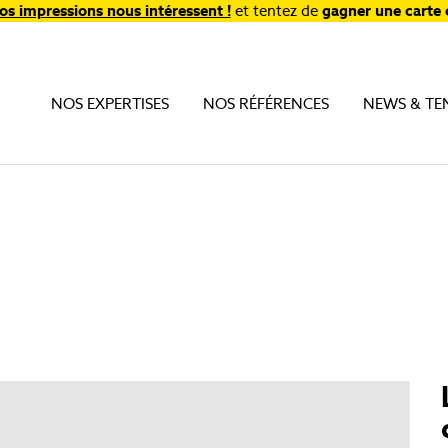
os impressions nous intéressent !
et tentez de
gagner une carte 
NOS EXPERTISES
NOS RÉFÉRENCES
NEWS & TE