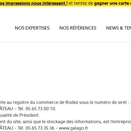
os impressions nous intéressent !
et tentez de
gagner une carte 
NOS EXPERTISES
NOS RÉFÉRENCES
NEWS & TE
crite au registre du commerce de Rodez sous le numéro de siret : 3
TEAU – Tél. 05 65 73 00 10.
ualité de Président.
ent du site, ainsi que le stockage des informations, est l’ent
TEAU – Tél. 05 65 73 35 36 – www.galago.fr