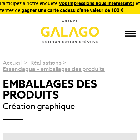
Participez à notre enquête
Vos impressions nous intéressent !
et
tentez de
gagner une carte cadeau d’une valeur de 100 €
Accueil
>
Réalisations
>
Essenciagua – emballages des produits
EMBALLAGES DES
PRODUITS
Création graphique